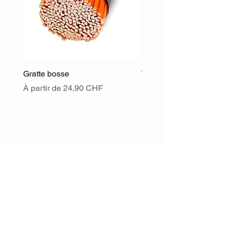
Gratte bosse
TOFFEE - Grès chamott
Prix promotionnel
Prix promotionnel
À partir de
24,90 CHF
À partir de
Danilo Güller
Conditions