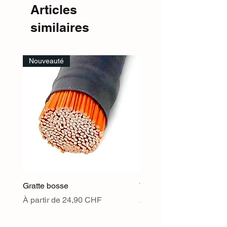
Articles
similaires
Nouveauté
Gratte bosse
TOFFEE - Grès chamott
Prix promotionnel
Prix promotionnel
À partir de
24,90 CHF
À partir de