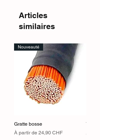
Articles
similaires
Nouveauté
Gratte bosse
TOFFEE - Grès chamott
Prix promotionnel
Prix promotionnel
À partir de
24,90 CHF
À partir de