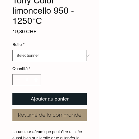
Tony Color
limoncello 950 -
1250°C
Prix
19,80 CHF
Boîte
*
Quantité
*
Ajouter au panier
Resumé de la commande
La couleur céramique peut être utilisée
aussi bien sur l'argile crue qu'après la