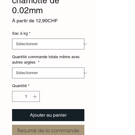
chamotte de
0.02mm
Prix
À partir de
12,90CHF
promotionnel
Sac à kg
*
Quantité commande totale même avec
autres argiles
*
Quantité
*
Ajouter au panier
Resumé de la commande