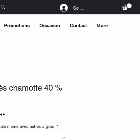
Se connecter
Promotions
Occasion
Contact
More
s chamotte 40 %
Prix
HF
promotionnel
ale même avec autres argiles
*