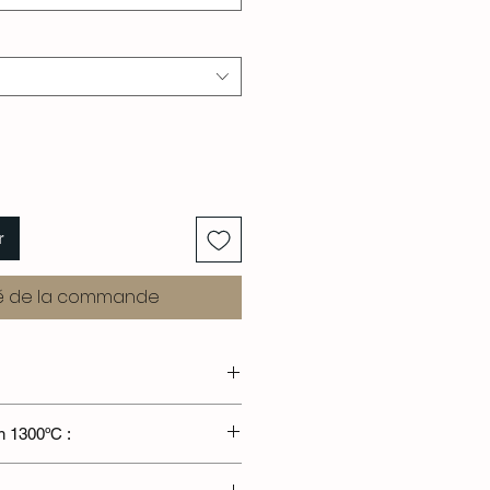
r
 de la commande
n 1300ºC :