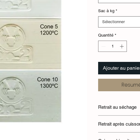
Sac à kg
*
Sélectionner
Quantité
*
Ajouter au panie
Resumé
Retrait au séchage
5.9%
Retrait après cuisso
7.0%