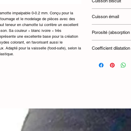
Cuisson biscuit
950–980°C
motte impalpable 0-0.2 mm. Conçu pour la
Cuisson émail
le tournage et le modelage de pièces avec des
'haut teneur en chamotte lui confère un excellent
1000-1300°C
on. Sa couleur « blanc ivoire » très
Porosité (absorption
eprésente une excellente base pour la création
des colorant, en favorisant aussi le
0.0%
Coefficient dilatatio
. Adapté pour la vaisselle (food-safe), selon la
lastique.
60.4x10^-7ºC^-1