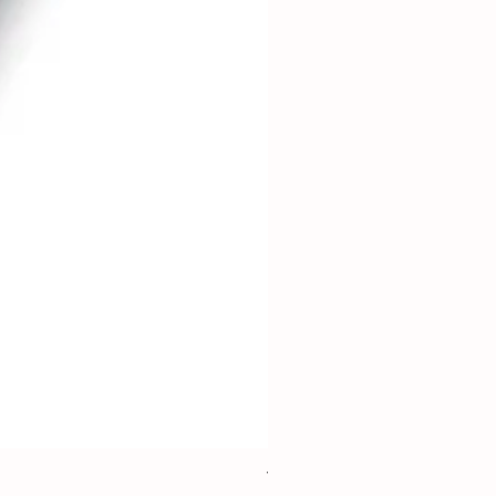
TOFFEE - Grès chamotté