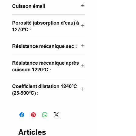
950-1000°C
Cuisson émail
1200-1240°C
Porosité (absorption d’eau) à
1270ºC :
0.0%
Résistance mécanique sec :
3.1 N/mm2
Résistance mécanique après
cuisson 1220ºC :
40.1 N/mm2
Coefficient dilatation 1240ºC
(25-500ºC) :
62.5x10^-7ºC^-1
Articles