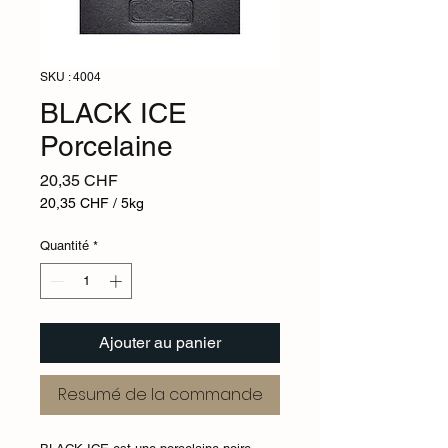
SKU : 4004
BLACK ICE
Porcelaine
Prix
20,35 CHF
20,35 CHF
/
5kg
20,35 CHF
pour
Quantité
*
5
Kilogrammes
Ajouter au panier
Resumé de la commande