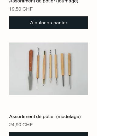
Assortiment de potier (tournage)
Prix
19,50 CHF
Ajouter au panier
Assortiment de potier (modelage)
Prix
24,90 CHF