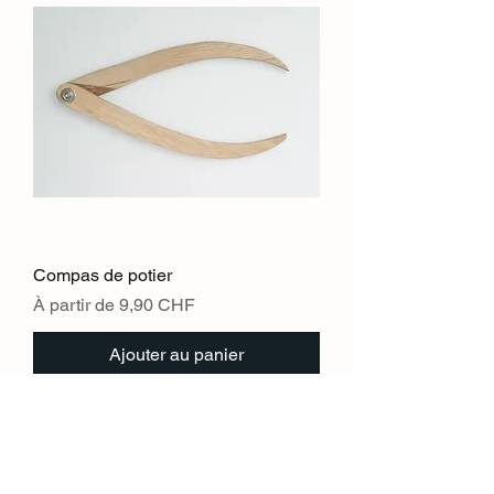
Compas de potier
Prix promotionnel
À partir de
9,90 CHF
Ajouter au panier